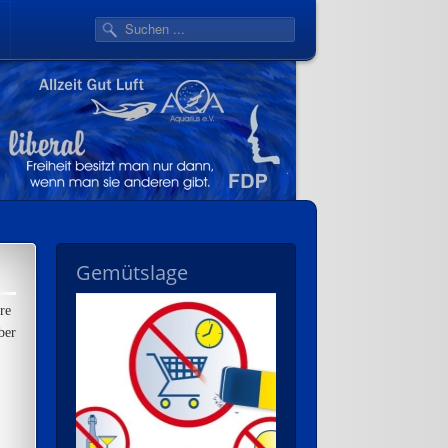
Gemütslage
re
ber