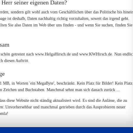
Herr seiner eigenen Daten?
rden, sondern gilt wohl auch vom Geschäftlichen über das Politische bis hinei
ge ist deshalb, Daten nachhaltig richtig vorzuhalten, soweit das irgend geht.
lten Sie also Daten im Web über uns finden - und wenn Sie suchen, finden Sie
nsam
en, schön getrennt nach www.HelgaHirsch.de und www.KWHirsch.de. Nun endlic
h diesen Auftritt.
ge
 MB, in Worten 'ein MegaByte', beschränkt. Kein Platz für Bilder! Kein Platz
on Zeichen und Buchstaben. Manchmal sehnt man sich danach zurück ...
ass diese Website nicht ständig aktualisiert wird. Es sind die Anlässe, die zu
n: Unvorhersehbar und manchmal getrieben durch das Ausprobieren neuer
omla!