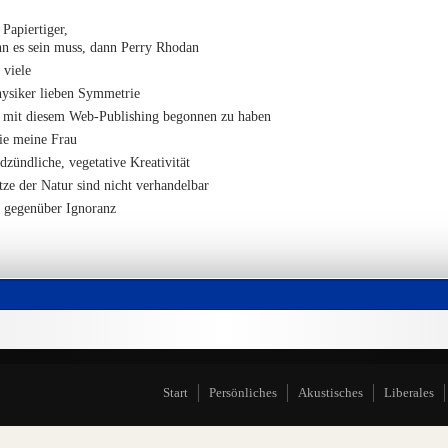
 Papiertiger,
n es sein muss, dann Perry Rhodan
 viele
hysiker lieben Symmetrie
, mit diesem Web-Publishing begonnen zu haben
ie meine Frau
ndzündliche, vegetative Kreativität
tze der Natur sind nicht verhandelbar
 gegenüber Ignoranz
Start
Persönliches
Akustisches
Liberales