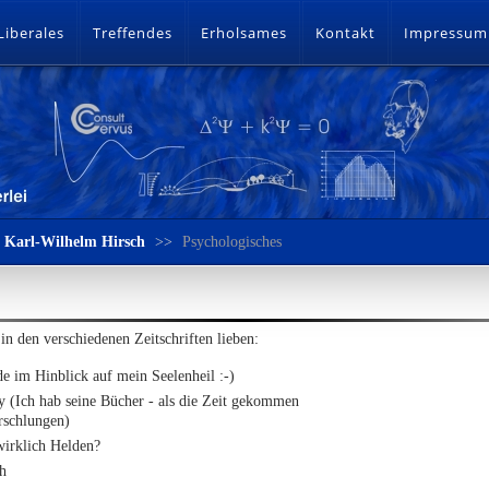
Liberales
Treffendes
Erholsames
Kontakt
Impressum
Karl-Wilhelm Hirsch
>>
Psychologisches
n den verschiedenen Zeitschriften lieben:
e im Hinblick auf mein Seelenheil :-)
 (Ich hab seine Bücher - als die Zeit gekommen
rschlungen)
wirklich Helden?
h