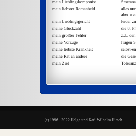
mein Lieblingskomponist
Smetana
mein liebster Romanheld
alles nur
aber wen
mein Lieblingsgericht
leider zu
meine Glückzahl
die 8, P
mein größter Fehler
z.Z. der
meine Vorzüge
fragen S
meine liebste Krankheit
selbst-e
meine Rat an andere
die Gese
mein Ziel
Toleranz
(c) 1996 - 2022 Helga und Karl-Wilhelm Hirsch