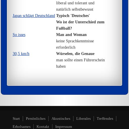
liberal und tolerant und
natürlich selbstbewusst
Japan schlägt Deutschland
Typisch 'Deutsches'
Wo ist der Unterschied zum
Fußball?
So isses
Man and Woman
keine Sprachkenntnisse
erforderlich
30,5 km/h
Würselen, die Genaue
man sollte einen Führerschein
haben
Start
Persönliches
Akustisches
Liberales
Treffendes
Erholsames
Kontakt
Impressum