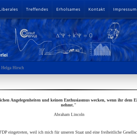
Liberales
Treffendes
Erholsames
Kontakt
Impressum
Helga Hirsch
lichen Angelegenheiten und keinen Enthusiasmus wecken, wenn ihr dem Einz
nehmt."
Abraham Lincoln
FDP eingetreten, weil ich mich für unseren Staat und eine freiheitliche Gesells