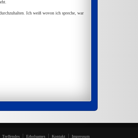
eht.
 durchzuhalten. Ich weiß wovon ich spreche, war
Treffendes
Erholsames
Kontakt
Impressum