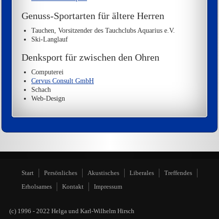
Genuss-Sportarten für ältere Herren
Tauchen, Vorsitzender des Tauchclubs Aquarius e.V.
Ski-Langlauf
Denksport für zwischen den Ohren
Computerei
Cervus Consult GmbH
Schach
Web-Design
Start
Persönliches
Akustisches
Liberales
Treffendes
Erholsames
Kontakt
Impressum
(c) 1996 - 2022 Helga und Karl-Wilhelm Hirsch